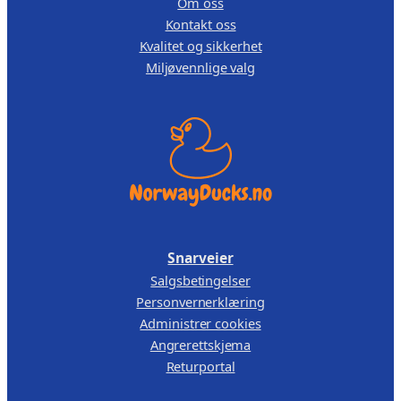
Om oss
,
Kontakt oss
Kvalitet og sikkerhet
1
0
Miljøvennlige valg
1
0
9
.
,
0
0
.
Snarveier
Salgsbetingelser
Personvernerklæring
Administrer cookies
Angrerettskjema
Returportal