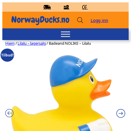
Hopp
til
innhold
Logg inn
Hjem
/
Lilalu – lagersalg
/ Badeand NOLIKE – Lilalu
Tilbud!
Badeand Pilot – Kvakky Duck
kr
159,00
+
LEGG TIL