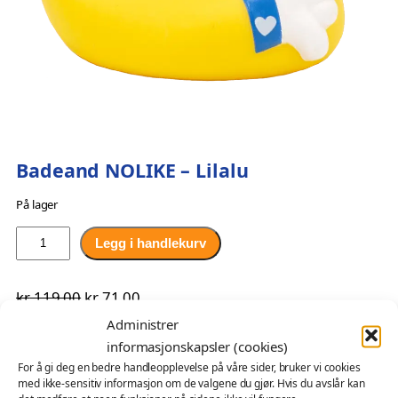
Badeand NOLIKE – Lilalu
På lager
B
Legg i handlekurv
a
d
O
N
kr
119,00
kr
71,00
e
p
å
NOLIKE-badeanden viser tydelig at det er noe hun ikke liker.
a
Administrer
Med sitt søte og sjarmerende uttrykk lar hun deg uttrykke
n
p
v
informasjonskapsler (cookies)
din mening på en morsom og underholdende måte. Gi den
d
For å gi deg en bedre handleopplevelse på våre sider, bruker vi cookies
r
æ
med ikke-sensitiv informasjon om de valgene du gjør. Hvis du avslår kan
som en morsom gave til en venn som har en tydelig motvilje
N
i
r