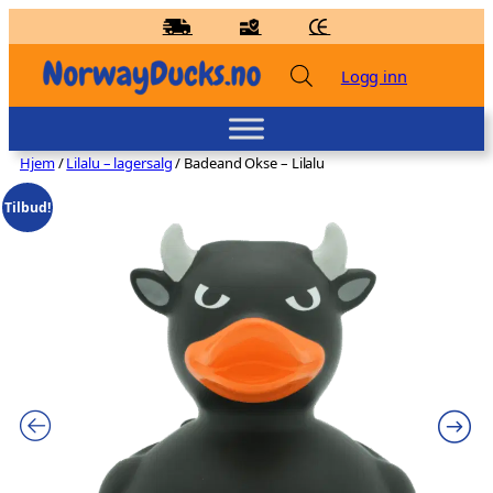
Hopp
til
innhold
Logg inn
Hjem
/
Lilalu – lagersalg
/ Badeand Okse – Lilalu
Tilbud!
Badeand Gartner – Kvakky Duck
kr
159,00
+
LEGG TIL