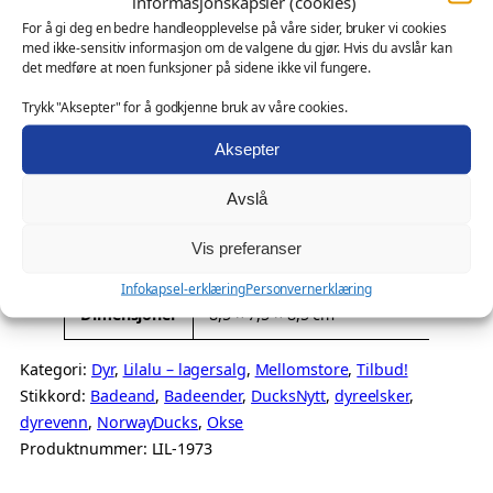
informasjonskapsler (cookies)
sine imponerende horn og karakteristiske øyne, vil den
k
n
e
For å gi deg en bedre handleopplevelse på våre sider, bruker vi cookies
garantert vekke oppmerksomhet og skape samtale. Denne
s
med ikke-sensitiv informasjon om de valgene du gjør. Hvis du avslår kan
n
n
badeanden er mer enn bare et badeleketøy. Den er et uttrykk
e
det medføre at noen funksjoner på sidene ikke vil fungere.
e
d
for individualitet og humør, og den vil definitivt skille seg ut
–
Trykk "Aksepter" for å godkjenne bruk av våre cookies.
uansett hvor du plasserer den. La okse-badeanden minne
L
l
e
deg om at selv om vi kan se tøffe ut på utsiden, så er det
i
i
p
Aksepter
alltid rom for…
l
g
r
a
Avslå
Tilleggsinformasjon
p
i
l
r
s
u
Vis preferanser
A
Vekt
0,05 kg
i
e
a
Infokapsel-erklæring
Personvernerklæring
t
n
s
r
Dimensjoner
8,5 × 7,5 × 8,5 cm
t
t
V
v
:
ri
a
e
a
k
Kategori:
Dyr
, 
Lilalu – lagersalg
, 
Mellomstore
, 
Tilbud!
b
l
r
Stikkord:
Badeand
, 
Badeender
, 
DucksNytt
, 
dyreelsker
, 
r
r
u
l
d
dyrevenn
, 
NorwayDucks
, 
Okse
t
:
i
Produktnummer:
LIL-1973
t
k
7
e
r
1