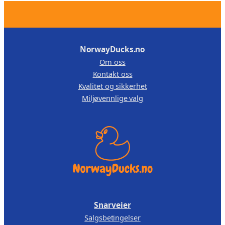
r
,
.
1
0
1
0
NorwayDucks.no
9
.
Om oss
,
Kontakt oss
0
Kvalitet og sikkerhet
0
Miljøvennlige valg
.
Snarveier
Salgsbetingelser