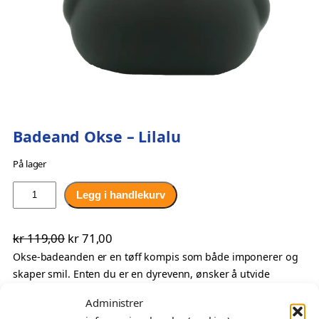
Badeand Okse – Lilalu
På lager
B
Legg i handlekurv
a
d
O
N
kr
119,00
kr
71,00
e
p
å
Okse-badeanden er en tøff kompis som både imponerer og
a
skaper smil. Enten du er en dyrevenn, ønsker å utvide
n
p
v
badeand-samlingen din, eller bare vil gi noen en morsom og
d
r
æ
Administrer
unik gave, er okse-badeanden den perfekte kandidaten. Med
O
i
r