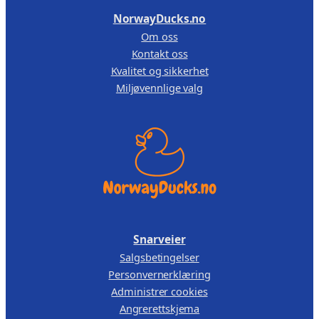
,
NorwayDucks.no
Om oss
1
0
Kontakt oss
3
0
Kvalitet og sikkerhet
9
.
Miljøvennlige valg
,
0
0
.
Snarveier
Salgsbetingelser
Personvernerklæring
Administrer cookies
Angrerettskjema