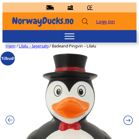
Hopp
til
innhold
Logg inn
Hjem
/
Lilalu – lagersalg
/ Badeand Pingvin – Lilalu
Tilbud!
Badeand Lege med nøkkelring
kr
129,00
+
LEGG TIL