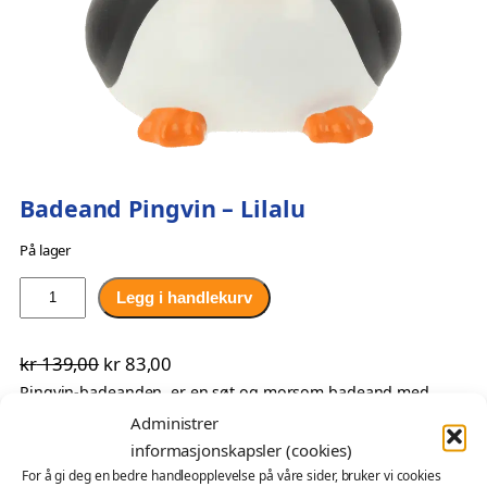
Badeand Pingvin – Lilalu
På lager
B
Legg i handlekurv
a
d
O
N
kr
139,00
kr
83,00
e
p
å
Pingvin-badeanden er en søt og morsom badeand med
a
svart og hvit fjærdrakt som en ekte pingvin. Denne
n
Administrer
p
v
badeanden er en perfekt følgesvenn i badekaret eller på
d
informasjonskapsler (cookies)
r
æ
stranden for alle som elsker pingviner eller bare vil ha litt
P
For å gi deg en bedre handleopplevelse på våre sider, bruker vi cookies
i
r