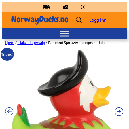
Hopp
til
innhold
Logg inn
Hjem
/
Lilalu – lagersalg
/ Badeand Sjørøverpapegøye – Lilalu
Tilbud!
Badeand Enhjørning – Kvakky Duck
kr
159,00
+
LEGG TIL