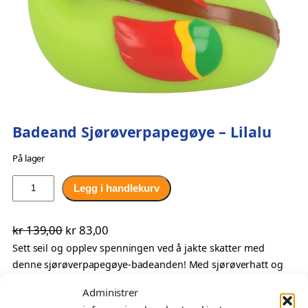
Badeand Sjørøverpapegøye – Lilalu
På lager
B
Legg i handlekurv
a
d
O
N
kr
139,00
kr
83,00
e
p
å
Sett seil og opplev spenningen ved å jakte skatter med
a
denne sjørøverpapegøye-badeanden! Med sjørøverhatt og
n
p
v
sverdet klart i beltet vil denne badeanden gi en følelse av
d
r
æ
Administrer
eventyr og mystikk til enhver badeopplevelse. Enten du vil ha
S
i
r