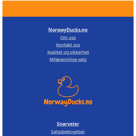
r
a
,
.
l
1
0
u
3
0
a
NorwayDucks.no
9
.
n
Om oss
,
t
Kontakt oss
a
0
Kvalitet og sikkerhet
l
0
Miljøvennlige valg
l
.
Snarveier
Salgsbetingelser