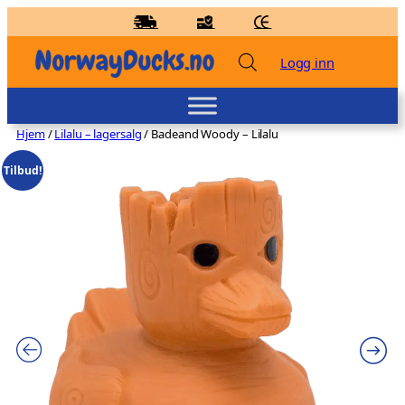
Hopp
til
innhold
Logg inn
Hjem
/
Lilalu – lagersalg
/ Badeand Woody – Lilalu
Tilbud!
Badeand Klassisk – Kvakky Duck - Gul,
Medium
kr
129,00
+
LEGG TIL