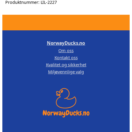
Produktnummer:
LIL-2227
e
,
r
1
0
.
3
0
9
.
,
NorwayDucks.no
0
Om oss
0
Kontakt oss
Kvalitet og sikkerhet
.
Miljøvennlige valg