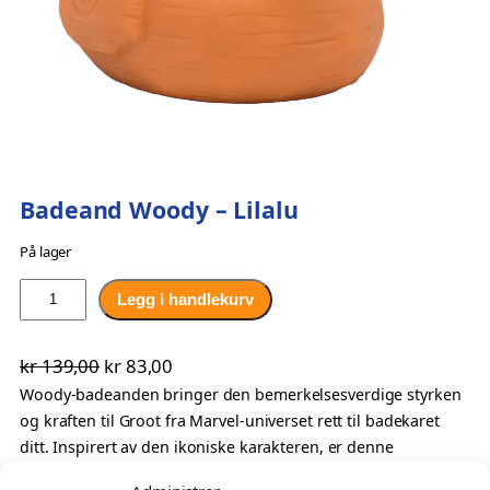
Badeand Woody – Lilalu
På lager
B
Legg i handlekurv
a
d
O
N
kr
139,00
kr
83,00
e
p
å
Woody-badeanden bringer den bemerkelsesverdige styrken
a
og kraften til Groot fra Marvel-universet rett til badekaret
n
p
v
ditt. Inspirert av den ikoniske karakteren, er denne
d
r
æ
badeanden en hyllest til den naturlige skjønnheten og
W
i
r