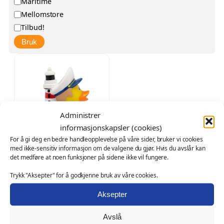
Maritime
j
t
Mellomstore
e
e
Tilbud!
n
g
Bruk
g
o
e
r
l
i
i
g
h
Administrer
e
informasjonskapsler (cookies)
t
For å gi deg en bedre handleopplevelse på våre sider, bruker vi cookies
med ikke-sensitiv informasjon om de valgene du gjør. Hvis du avslår kan
T
det medføre at noen funksjoner på sidene ikke vil fungere.
Badeand Fyrtårn –
I
Lilalu
L
Trykk "Aksepter" for å godkjenne bruk av våre cookies.
O
N
B
kr
164,00
kr
98,00
U
Aksepter
p
å
P
D
Legg i handlekurv
p
v
R
Avslå
r
æ