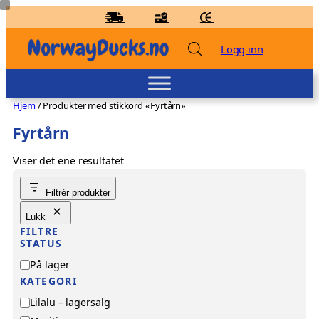
Hopp
til
innhold
Logg inn
Hjem
/ Produkter med stikkord «Fyrtårn»
Fyrtårn
Viser det ene resultatet
Badeand Brannmann – Lilalu
Filtrér produkter
kr
86,00
+
LEGG TIL
Lukk
FILTRE
STATUS
T
På lager
i
KATEGORI
l
K
Lilalu – lagersalg
g
a